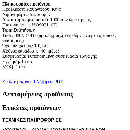
Πληροφορίες προϊόντος
Προέλευση: Κουαντζόου, Κίνα
Λιμάνι φόρτωσης: Ξιαμέν
Δυνατότητα εφοδιασμού: 1000 σύνολα ετησίως
Πιστοποιήσεις: ISO9001, CE
Τιμή: Συζητήσιμη
Τάση: 380V 50Hz (προσαρμοζόμενη σύμφωνα με τις τοπικές
απαιτήσεις)
Όροι πληρωμής: TT, LC
Χρόνος παράδοσης: 40 ημέρες
Συσκευασία: Τυποποιημένη συσκευασία εξαγωγής
Εγγύηση: 1 έτος
MOQ: 1 σετ
Στείλτε μας email
Λήψη ως PDF
Λεπτομέρειες προϊόντος
Ετικέτες προϊόντων
ΤΕΧΝΙΚΕΣ ΠΛΗΡΟΦΟΡΙΕΣ
ΜΟΝΤΕΛΟ
ΔΙΑΜΕΤΡΟΣ
ΜΕΤΡΗΤΗΣ
ΤΡΕΦΩΝ