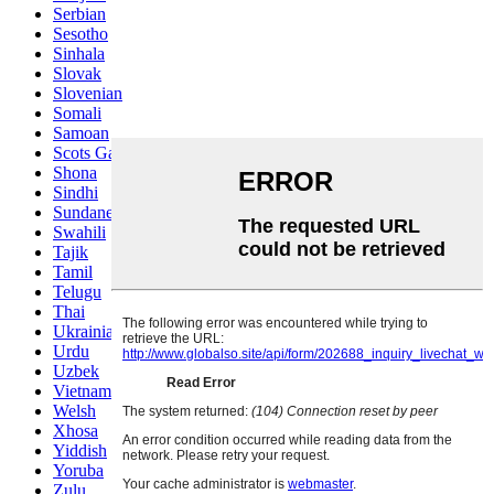
Serbian
Sesotho
Sinhala
Slovak
Slovenian
Somali
Samoan
Scots Gaelic
Shona
Sindhi
Sundanese
Swahili
Tajik
Tamil
Telugu
Thai
Ukrainian
Urdu
Uzbek
Vietnamese
Welsh
Xhosa
Yiddish
Yoruba
Zulu