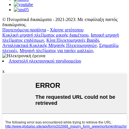
© Πνευματικά δικαιώματα - 2021-2023: Με επιφύλαξη παντός
δικαιώματος.
Προτεινόμενα προϊόντα
-
Χάρτης ιστότοπου
Κυκλική μηχανή πλεξίματος μικρής διαμέτρου
,
Ιατρική μηχανή
πλεξίματος επιδέσμων
,
Κίνα Πλεκτομηχανές Βαρίδι
,
Ανταλλακτικά Κυκλικής Μηχανής Πλεκτομηχανών
,
Σχηματίζω
πλευρές
,
Μηχανή πλεξίματος για ταινίες μαλλιών
,
Αποστολή ηλεκτρονικού ταχυδρομείου
x