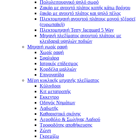
Πολυλειτουργικό ψηλό σωρό
Ζακάρ με ανοιχτό πλάτος κοπής κάτω βρόχου
ζακάρ με ανοιχτό πλάτος και ψηλό πέλος
Πλεκτομηχανή ανοιχτού πλάτους μονού τζέρσεϊ
(ευρωπαϊκή)
Πλεκτομηχανή Terry Jacquard 5 Way
Μηχανή πλεξίματος ανοιχτού πλάτους με
κλειδαριά υψηλών ποδιών
Μηχανή χωρίς ραφή
Χωρίς ραφή
Σφαλιάρα
Ιατρικός επίδεσμος
Κορδέλα μαλλιών
Επιγονατίδα
Μέρη κυκλικής μηχανής πλεξίματος
Κύλινδροι
Κιτ μετατροπής
Εκκεντρο
Οδηγός Νημάτων
Λαδωτής
Καθαριστικό σκόνης
Αεροβόλο & Σωλήνας Λαδιού
Τροφοδότης αποθήκευσης
Ζώνη
Γκρεμίζω