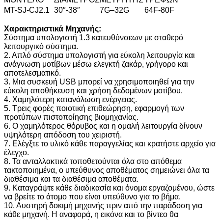
MT-SJ-CJ2.1
30″-38″
7G–32G
64F-80F
Χαρακτηριστικά Μηχανής:
Σύστημα υπολογιστή 1.3 κατευθύνσεων με σταθερό
λειτουργικό σύστημα.
2. Απλό σύστημα υπολογιστή για εύκολη λειτουργία και
ανάγνωση μοτίβων μέσω ελεγκτή ζακάρ, γρήγορο και
αποτελεσματικό.
3. Μια συσκευή USB μπορεί να χρησιμοποιηθεί για την
εύκολη αποθήκευση και χρήση δεδομένων μοτίβου.
4. Χαμηλότερη κατανάλωση ενέργειας.
5. Τρεις φορές ποιοτική επιθεώρηση, εφαρμογή των
προτύπων πιστοποίησης βιομηχανίας.
6. Ο χαμηλότερος θόρυβος και η ομαλή λειτουργία δίνουν
υψηλότερη απόδοση του χειριστή.
7. Ελέγξτε το υλικό κάθε παραγγελίας και κρατήστε αρχείο για
έλεγχο.
8. Τα ανταλλακτικά τοποθετούνται όλα στο απόθεμα
τακτοποιημένα, ο υπεύθυνος αποθέματος σημειώνει όλα τα
διαθέσιμα και τα διαθέσιμα αποθέματα.
9. Καταγράψτε κάθε διαδικασία και όνομα εργαζομένου, ώστε
να βρείτε το άτομο που είναι υπεύθυνο για το βήμα.
10. Αυστηρή δοκιμή μηχανής πριν από την παράδοση για
κάθε μηχανή. Η αναφορά, η εικόνα και το βίντεο θα