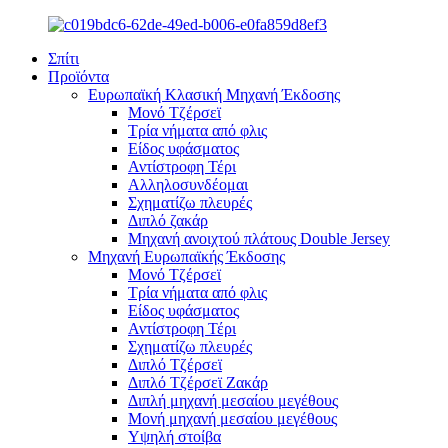
Σπίτι
Προϊόντα
Ευρωπαϊκή Κλασική Μηχανή Έκδοσης
Μονό Τζέρσεϊ
Τρία νήματα από φλις
Είδος υφάσματος
Αντίστροφη Τέρι
Αλληλοσυνδέομαι
Σχηματίζω πλευρές
Διπλό ζακάρ
Μηχανή ανοιχτού πλάτους Double Jersey
Μηχανή Ευρωπαϊκής Έκδοσης
Μονό Τζέρσεϊ
Τρία νήματα από φλις
Είδος υφάσματος
Αντίστροφη Τέρι
Σχηματίζω πλευρές
Διπλό Τζέρσεϊ
Διπλό Τζέρσεϊ Ζακάρ
Διπλή μηχανή μεσαίου μεγέθους
Μονή μηχανή μεσαίου μεγέθους
Υψηλή στοίβα