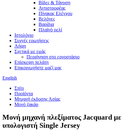
Βίδες & Τάνυση
Αντιστροφέας
Πίνακας Ελέγχου
Βελόνες
Βαρίδια
Πλαϊνό ρελί
Ιστολόγιο
Συχνές ερωτήσεις
Λήψη
Σχετικά με εμάς
Περιήγηση στο εργοστάσιο
Επίσκεψη πελάτη
Επικοινωνήστε μαζί μας
English
Σπίτι
Προϊόντα
Μηχανή έκδοσης Ασίας
Μονό ζακάρ
Μονή μηχανή πλεξίματος Jacquard με
υπολογιστή Single Jersey