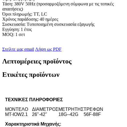
Τάση: 380V 50Hz (προσαρμοζόμενη σύμφωνα με τις τοπικές
απαιτήσεις)
Όροι πληρωμής: TT, LC
Χρόνος παράδοσης: 40 ημέρες
Συσκευασία: Τυποποιημένη συσκευασία εξαγωγής
Εγγύηση: 1 έτος
MOQ: 1 σετ
Στείλτε μας email
Λήψη ως PDF
Λεπτομέρειες προϊόντος
Ετικέτες προϊόντων
ΤΕΧΝΙΚΕΣ ΠΛΗΡΟΦΟΡΙΕΣ
ΜΟΝΤΕΛΟ
ΔΙΑΜΕΤΡΟΣ
ΜΕΤΡΗΤΗΣ
ΤΡΕΦΩΝ
MT-IOW2.1
26"-42"
18G--42G
56F-88F
Χαρακτηριστικά Μηχανής: