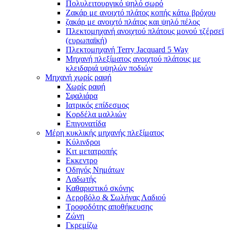
Πολυλειτουργικό ψηλό σωρό
Ζακάρ με ανοιχτό πλάτος κοπής κάτω βρόχου
ζακάρ με ανοιχτό πλάτος και ψηλό πέλος
Πλεκτομηχανή ανοιχτού πλάτους μονού τζέρσεϊ
(ευρωπαϊκή)
Πλεκτομηχανή Terry Jacquard 5 Way
Μηχανή πλεξίματος ανοιχτού πλάτους με
κλειδαριά υψηλών ποδιών
Μηχανή χωρίς ραφή
Χωρίς ραφή
Σφαλιάρα
Ιατρικός επίδεσμος
Κορδέλα μαλλιών
Επιγονατίδα
Μέρη κυκλικής μηχανής πλεξίματος
Κύλινδροι
Κιτ μετατροπής
Εκκεντρο
Οδηγός Νημάτων
Λαδωτής
Καθαριστικό σκόνης
Αεροβόλο & Σωλήνας Λαδιού
Τροφοδότης αποθήκευσης
Ζώνη
Γκρεμίζω