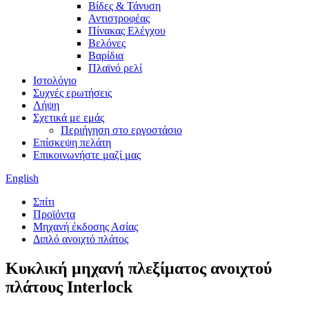
Βίδες & Τάνυση
Αντιστροφέας
Πίνακας Ελέγχου
Βελόνες
Βαρίδια
Πλαϊνό ρελί
Ιστολόγιο
Συχνές ερωτήσεις
Λήψη
Σχετικά με εμάς
Περιήγηση στο εργοστάσιο
Επίσκεψη πελάτη
Επικοινωνήστε μαζί μας
English
Σπίτι
Προϊόντα
Μηχανή έκδοσης Ασίας
Διπλό ανοιχτό πλάτος
Κυκλική μηχανή πλεξίματος ανοιχτού
πλάτους Interlock