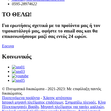
0595-28974622
ΤΟ ΘΕΛΩ!
Για ερωτήσεις σχετικά με τα προϊόντα μας ή τον
τιμοκατάλογό μας, αφήστε το email σας και θα
επικοινωνήσουμε μαζί σας εντός 24 ωρών.
Ερευνα
Κοινωνικός
© Πνευματικά δικαιώματα - 2021-2023: Με επιφύλαξη παντός
δικαιώματος.
Προτεινόμενα προϊόντα
-
Χάρτης ιστότοπου
Ιατρική μηχανή πλεξίματος επιδέσμων
,
Σχηματίζω πλευρές
,
Κίνα
Πλεκτομηχανές Βαρίδι
,
Μηχανή πλεξίματος για ταινίες μαλλιών
,