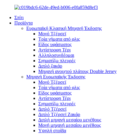
Σπίτι
Προϊόντα
Ευρωπαϊκή Κλασική Μηχανή Έκδοσης
Μονό Τζέρσεϊ
Τρία νήματα από φλις
Είδος υφάσματος
Αντίστροφη Τέρι
Αλληλοσυνδέομαι
Σχηματίζω πλευρές
Διπλό ζακάρ
Μηχανή ανοιχτού πλάτους Double Jersey
Μηχανή Ευρωπαϊκής Έκδοσης
Μονό Τζέρσεϊ
Τρία νήματα από φλις
Είδος υφάσματος
Αντίστροφη Τέρι
Σχηματίζω πλευρές
Διπλό Τζέρσεϊ
Διπλό Τζέρσεϊ Ζακάρ
Διπλή μηχανή μεσαίου μεγέθους
Μονή μηχανή μεσαίου μεγέθους
Υψηλή στοίβα