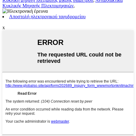
Κυκλική μηχανή πλεξίματος μικρής διαμέτρου
,
Ανταλλακτικά
Κυκλικής Μηχανής Πλεκτομηχανών
,
Αποστολή ηλεκτρονικού ταχυδρομείου
x