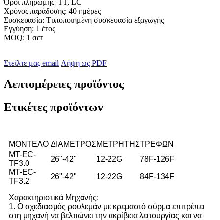
Όροι πληρωμής: TT, LC
Χρόνος παράδοσης: 40 ημέρες
Συσκευασία: Τυποποιημένη συσκευασία εξαγωγής
Εγγύηση: 1 έτος
MOQ: 1 σετ
Στείλτε μας email
Λήψη ως PDF
Λεπτομέρειες προϊόντος
Ετικέτες προϊόντων
ΜΟΝΤΕΛΟ
ΔΙΑΜΕΤΡΟΣ
ΜΕΤΡΗΤΗΣ
ΤΡΕΦΩΝ
MT-EC-
26"-42"
12-22G
78F-126F
TF3.0
MT-EC-
26"-42"
12-22G
84F-134F
TF3.2
Χαρακτηριστικά Μηχανής:
1. Ο σχεδιασμός ρουλεμάν με κρεμαστό σύρμα επιτρέπει
στη μηχανή να βελτιώνει την ακρίβεια λειτουργίας και να