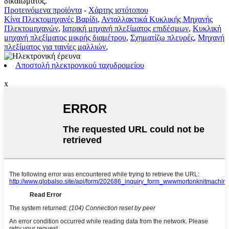
δικαιώματος.
Προτεινόμενα προϊόντα
-
Χάρτης ιστότοπου
Κίνα Πλεκτομηχανές Βαρίδι
,
Ανταλλακτικά Κυκλικής Μηχανής
Πλεκτομηχανών
,
Ιατρική μηχανή πλεξίματος επιδέσμων
,
Κυκλική
μηχανή πλεξίματος μικρής διαμέτρου
,
Σχηματίζω πλευρές
,
Μηχανή
πλεξίματος για ταινίες μαλλιών
,
Αποστολή ηλεκτρονικού ταχυδρομείου
x