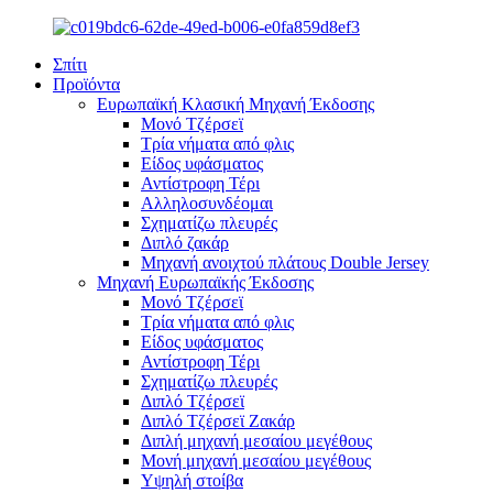
Σπίτι
Προϊόντα
Ευρωπαϊκή Κλασική Μηχανή Έκδοσης
Μονό Τζέρσεϊ
Τρία νήματα από φλις
Είδος υφάσματος
Αντίστροφη Τέρι
Αλληλοσυνδέομαι
Σχηματίζω πλευρές
Διπλό ζακάρ
Μηχανή ανοιχτού πλάτους Double Jersey
Μηχανή Ευρωπαϊκής Έκδοσης
Μονό Τζέρσεϊ
Τρία νήματα από φλις
Είδος υφάσματος
Αντίστροφη Τέρι
Σχηματίζω πλευρές
Διπλό Τζέρσεϊ
Διπλό Τζέρσεϊ Ζακάρ
Διπλή μηχανή μεσαίου μεγέθους
Μονή μηχανή μεσαίου μεγέθους
Υψηλή στοίβα