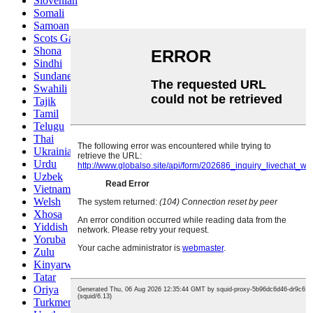
Slovenian
Somali
Samoan
Scots Gaelic
Shona
Sindhi
Sundanese
Swahili
Tajik
Tamil
Telugu
Thai
Ukrainian
Urdu
Uzbek
Vietnamese
Welsh
Xhosa
Yiddish
Yoruba
Zulu
Kinyarwanda
Tatar
Oriya
Turkmen