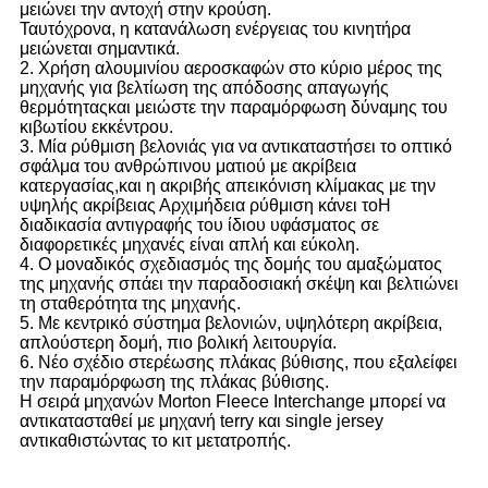
μειώνει την αντοχή στην κρούση.
Ταυτόχρονα, η κατανάλωση ενέργειας του κινητήρα
μειώνεται σημαντικά.
2. Χρήση αλουμινίου αεροσκαφών στο κύριο μέρος της
μηχανής για βελτίωση της απόδοσης απαγωγής
θερμότητας
και μειώστε την παραμόρφωση δύναμης του
κιβωτίου εκκέντρου.
3. Μία ρύθμιση βελονιάς για να αντικαταστήσει το οπτικό
σφάλμα του ανθρώπινου ματιού με ακρίβεια
κατεργασίας,
και η ακριβής απεικόνιση κλίμακας με την
υψηλής ακρίβειας Αρχιμήδεια ρύθμιση κάνει το
Η
διαδικασία αντιγραφής του ίδιου υφάσματος σε
διαφορετικές μηχανές είναι απλή και εύκολη.
4. Ο μοναδικός σχεδιασμός της δομής του αμαξώματος
της μηχανής σπάει την παραδοσιακή σκέψη και βελτιώνει
τη σταθερότητα της μηχανής.
5. Με κεντρικό σύστημα βελονιών, υψηλότερη ακρίβεια,
απλούστερη δομή, πιο βολική λειτουργία.
6. Νέο σχέδιο στερέωσης πλάκας βύθισης, που εξαλείφει
την παραμόρφωση της πλάκας βύθισης.
Η σειρά μηχανών Morton Fleece Interchange μπορεί να
αντικατασταθεί με μηχανή terry και single jersey
αντικαθιστώντας το κιτ μετατροπής.