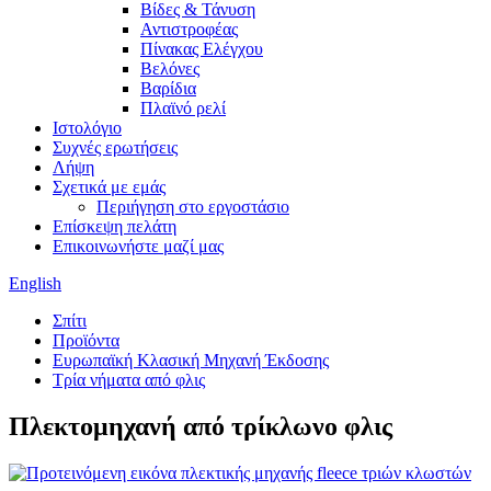
Βίδες & Τάνυση
Αντιστροφέας
Πίνακας Ελέγχου
Βελόνες
Βαρίδια
Πλαϊνό ρελί
Ιστολόγιο
Συχνές ερωτήσεις
Λήψη
Σχετικά με εμάς
Περιήγηση στο εργοστάσιο
Επίσκεψη πελάτη
Επικοινωνήστε μαζί μας
English
Σπίτι
Προϊόντα
Ευρωπαϊκή Κλασική Μηχανή Έκδοσης
Τρία νήματα από φλις
Πλεκτομηχανή από τρίκλωνο φλις