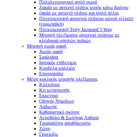
Πολυλειτουργικό ψηλό σωρό
Ζακάρ με ανοιχτό πλάτος κοπής κάτω βρόχου
ζακάρ με ανοιχτό πλάτος και ψηλό πέλος
Πλεκτομηχανή ανοιχτού πλάτους μονού τζέρσεϊ
(ευρωπαϊκή)
Πλεκτομηχανή Terry Jacquard 5 Way
Μηχανή πλεξίματος ανοιχτού πλάτους με
κλειδαριά υψηλών ποδιών
Μηχανή χωρίς ραφή
Χωρίς ραφή
Σφαλιάρα
Ιατρικός επίδεσμος
Κορδέλα μαλλιών
Επιγονατίδα
Μέρη κυκλικής μηχανής πλεξίματος
Κύλινδροι
Κιτ μετατροπής
Εκκεντρο
Οδηγός Νημάτων
Λαδωτής
Καθαριστικό σκόνης
Αεροβόλο & Σωλήνας Λαδιού
Τροφοδότης αποθήκευσης
Ζώνη
Γκρεμίζω