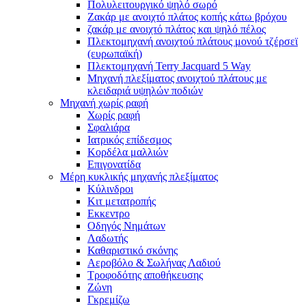
Πολυλειτουργικό ψηλό σωρό
Ζακάρ με ανοιχτό πλάτος κοπής κάτω βρόχου
ζακάρ με ανοιχτό πλάτος και ψηλό πέλος
Πλεκτομηχανή ανοιχτού πλάτους μονού τζέρσεϊ
(ευρωπαϊκή)
Πλεκτομηχανή Terry Jacquard 5 Way
Μηχανή πλεξίματος ανοιχτού πλάτους με
κλειδαριά υψηλών ποδιών
Μηχανή χωρίς ραφή
Χωρίς ραφή
Σφαλιάρα
Ιατρικός επίδεσμος
Κορδέλα μαλλιών
Επιγονατίδα
Μέρη κυκλικής μηχανής πλεξίματος
Κύλινδροι
Κιτ μετατροπής
Εκκεντρο
Οδηγός Νημάτων
Λαδωτής
Καθαριστικό σκόνης
Αεροβόλο & Σωλήνας Λαδιού
Τροφοδότης αποθήκευσης
Ζώνη
Γκρεμίζω