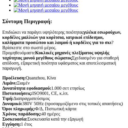
Σύντομη Περιγραφή:
Επιδιώκει να παράγει υψηλότερης ποιότητας
γιλέκα εσωρούχων,
κορδέλες μαλλιών για κορίτσια, ιατρικοί επίδεσμοι,
καλύμματα προσώπου και λαιμού ή κορδέλες για το σκι
?
Βρίσκεστε στο σωστό μέρος.
Προμηθευόμαστε
Κυκλικές μηχανές πλεξίματος υψηλής
ταχύτητας μονού μεγέθους σώματος
Σχεδιασμένο για σταθερή
απόδοση, εξαιρετική ποιότητα υφάσματος και αποτελεσματική
παραγωγή.
Προέλευση:
Quanzhou, Κίνα
Λιμάνι:
Ξιαμέν
Δυνατότητα εφοδιασμού:
1.000 σετ ετησίως
Πιστοποιήσεις:
ISO9001, CE, κ.λπ.
Τιμή:
Διαπραγματεύσιμος
Δυναμικό:
380V 50Hz (προσαρμοζόμενο στις τοπικές απαιτήσεις)
Όροι πληρωμής:
Φ/Δ, Πιστωτική κάρτα
Χρόνος παράδοσης:
40 ημέρες
Συσκευασία:
Συσκευασία κατά την εξαγωγή
Εγγύηση:
1 έτος