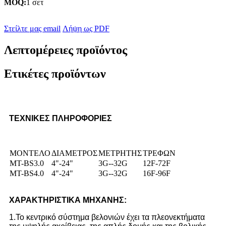
MOQ:
1 σετ
Στείλτε μας email
Λήψη ως PDF
Λεπτομέρειες προϊόντος
Ετικέτες προϊόντων
ΤΕΧΝΙΚΕΣ ΠΛΗΡΟΦΟΡΙΕΣ
ΜΟΝΤΕΛΟ
ΔΙΑΜΕΤΡΟΣ
ΜΕΤΡΗΤΗΣ
ΤΡΕΦΩΝ
MT-BS3.0
4"-24"
3G--32G
12F-72F
MT-BS4.0
4"-24"
3G--32G
16F-96F
ΧΑΡΑΚΤΗΡΙΣΤΙΚΑ ΜΗΧΑΝΗΣ:
1.
Το κεντρικό σύστημα βελονιών έχει τα πλεονεκτήματα