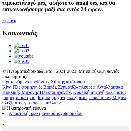
τιμοκατάλογό μας, αφήστε το email σας και θα
επικοινωνήσουμε μαζί σας εντός 24 ωρών.
Ερευνα
Κοινωνικός
© Πνευματικά δικαιώματα - 2021-2023: Με επιφύλαξη παντός
δικαιώματος.
Προτεινόμενα προϊόντα
-
Χάρτης ιστότοπου
Κίνα Πλεκτομηχανές Βαρίδι
,
Σχηματίζω πλευρές
,
Ανταλλακτικά
Κυκλικής Μηχανής Πλεκτομηχανών
,
Κυκλική μηχανή πλεξίματος
μικρής διαμέτρου
,
Ιατρική μηχανή πλεξίματος επιδέσμων
,
Μηχανή
πλεξίματος για ταινίες μαλλιών
,
Αποστολή ηλεκτρονικού ταχυδρομείου
x