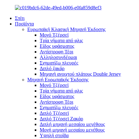
Σπίτι
Προϊόντα
Ευρωπαϊκή Κλασική Μηχανή Έκδοσης
Μονό Τζέρσεϊ
Τρία νήματα από φλις
Είδος υφάσματος
Αντίστροφη Τέρι
Αλληλοσυνδέομαι
Σχηματίζω πλευρές
Διπλό ζακάρ
Μηχανή ανοιχτού πλάτους Double Jersey
Μηχανή Ευρωπαϊκής Έκδοσης
Μονό Τζέρσεϊ
Τρία νήματα από φλις
Είδος υφάσματος
Αντίστροφη Τέρι
Σχηματίζω πλευρές
Διπλό Τζέρσεϊ
Διπλό Τζέρσεϊ Ζακάρ
Διπλή μηχανή μεσαίου μεγέθους
Μονή μηχανή μεσαίου μεγέθους
Υψηλή στοίβα