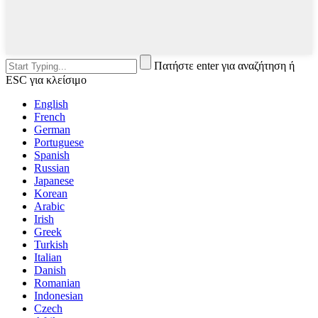
Πατήστε enter για αναζήτηση ή
ESC για κλείσιμο
English
French
German
Portuguese
Spanish
Russian
Japanese
Korean
Arabic
Irish
Greek
Turkish
Italian
Danish
Romanian
Indonesian
Czech