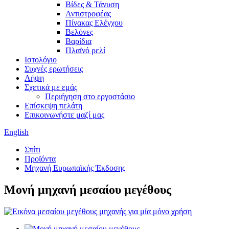
Βίδες & Τάνυση
Αντιστροφέας
Πίνακας Ελέγχου
Βελόνες
Βαρίδια
Πλαϊνό ρελί
Ιστολόγιο
Συχνές ερωτήσεις
Λήψη
Σχετικά με εμάς
Περιήγηση στο εργοστάσιο
Επίσκεψη πελάτη
Επικοινωνήστε μαζί μας
English
Σπίτι
Προϊόντα
Μηχανή Ευρωπαϊκής Έκδοσης
Μονή μηχανή μεσαίου μεγέθους