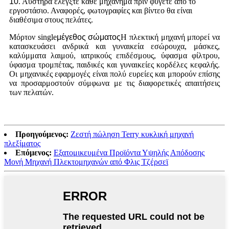
10
. Αυστηρά ελέγξτε κάθε μηχάνημα πριν φύγετε από το
εργοστάσιο. Αναφορές, φωτογραφίες και βίντεο θα είναι
διαθέσιμα στους πελάτες.
Μόρτον single
μέγεθος σώματος
Η πλεκτική μηχανή μπορεί να
κατασκευάσει ανδρικά και γυναικεία εσώρουχα, μάσκες,
καλύμματα λαιμού, ιατρικούς επιδέσμους, ύφασμα φίλτρου,
ύφασμα τρομπέτας, παιδικές και γυναικείες κορδέλες κεφαλής.
Οι μηχανικές εφαρμογές είναι πολύ ευρείες και μπορούν επίσης
να προσαρμοστούν σύμφωνα με τις διαφορετικές απαιτήσεις
των πελατών.
Προηγούμενος:
Ζεστή πώληση Terry κυκλική μηχανή
πλεξίματος
Επόμενος:
Εξατομικευμένα Προϊόντα Υψηλής Απόδοσης
Μονή Μηχανή Πλεκτομηχανών από Φλις Τζέρσεϊ