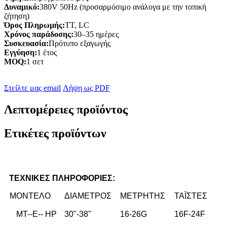
Δυναμικό:
380V 50Hz (προσαρμόσιμο ανάλογα με την τοπική
ζήτηση)
Όρος Πληρωμής:
ΤΤ, LC
Χρόνος παράδοσης:
30–35 ημέρες
Συσκευασία:
Πρότυπο εξαγωγής
Εγγύηση:
1 έτος
MOQ:
1 σετ
Στείλτε μας email
Λήψη ως PDF
Λεπτομέρειες προϊόντος
Ετικέτες προϊόντων
ΤΕΧΝΙΚΕΣ ΠΛΗΡΟΦΟΡΙΕΣ
:
ΜΟΝΤΕΛΟ
ΔΙΑΜΕΤΡΟΣ
ΜΕΤΡΗΤΗΣ
ΤΑΪΣΤΕΣ
MT--E-- HP
30"-38"
16-26G
16F-24F