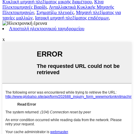
Κυκλική μηχανή πλεξίματος μικρής διαμέτρου
,
Κίνα
Πλεκτομηχανές Βαρίδι
,
Ανταλλακτικά Κυκλικής Μηχανής
Πλεκτομηχανών
,
Σχηματίζω πλευρές
,
Μηχανή πλεξίματος για
ταινίες μαλλιών
,
Ιατρική μηχανή πλεξίματος επιδέσμων
,
Αποστολή ηλεκτρονικού ταχυδρομείου
x