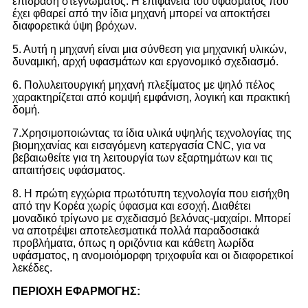
επίδραση στεγνώματος. Η επιφάνεια του υφάσματος που
έχει φθαρεί από την ίδια μηχανή μπορεί να αποκτήσει
διαφορετικά ύψη βρόχων.
5. Αυτή η μηχανή είναι μια σύνθεση για μηχανική υλικών,
δυναμική, αρχή υφασμάτων και εργονομικό σχεδιασμό.
6. Πολυλειτουργική μηχανή πλεξίματος με ψηλό πέλος
χαρακτηρίζεται από κομψή εμφάνιση, λογική και πρακτική
δομή.
7.
Χρησιμοποιώντας τα ίδια υλικά υψηλής τεχνολογίας της
βιομηχανίας και εισαγόμενη κατεργασία CNC, για να
βεβαιωθείτε για τη λειτουργία των εξαρτημάτων και τις
απαιτήσεις υφάσματος.
8. Η πρώτη εγχώρια πρωτότυπη τεχνολογία που εισήχθη
από την Κορέα χωρίς ύφασμα και εσοχή. Διαθέτει
μοναδικό τρίγωνο με σχεδιασμό βελόνας-μαχαίρι. Μπορεί
να αποτρέψει αποτελεσματικά πολλά παραδοσιακά
προβλήματα, όπως η οριζόντια και κάθετη λωρίδα
υφάσματος, η ανομοιόμορφη τριχοφυΐα και οι διαφορετικοί
λεκέδες.
ΠΕΡΙΟΧΗ ΕΦΑΡΜΟΓΗΣ
: