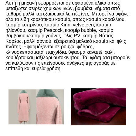
Αυτή η μηχανή εφαρμόζεται σε υφασμένα υλικά όπως
μεταξωτές σειρές χημικών ινών, βαμβάκι, νήματα από
καθαρό μαλλί και εξαιρετικά λεπτές ίνες. Μπορεί να υφάνει
όλα τα είδη κορεάτικου κασμίρ, όπως κασμίρ κοραλλιού,
κασμίρ κυπρίνου, κασμίρ Kirin, velveteen, κασμίρ
ηλίανθου, κασμίρ Peacock, κασμίρ bubble, κασμίρ
βαμβακιού/κασμίρ γούνας, φλις PV, κασμίρ Νότιας
Κορέας, μαλλί αρνιού, εξαιρετικά μαλακό κασμίρ και φλις
πλάτης. Εφαρμόζονται σε ρούχα, φόδρες,
κλινοσκεπάσματα, παιχνίδια, ύφασμα καναπέ, χαλί,
κουβέρτα και μαξιλάρι αυτοκινήτου. Τα υφάσματα μπορούν
να καλύψουν τις επείγουσες ανάγκες της αγοράς με
επίπεδη και ευρεία χρήση!