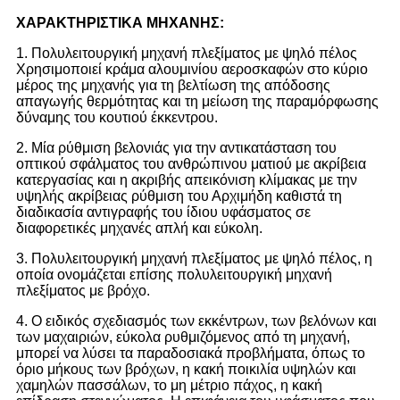
ΧΑΡΑΚΤΗΡΙΣΤΙΚΑ ΜΗΧΑΝΗΣ:
1. Πολυλειτουργική μηχανή πλεξίματος με ψηλό πέλος
Χρησιμοποιεί κράμα αλουμινίου αεροσκαφών στο κύριο
μέρος της μηχανής για τη βελτίωση της απόδοσης
απαγωγής θερμότητας και τη μείωση της παραμόρφωσης
δύναμης του κουτιού έκκεντρου.
2. Μία ρύθμιση βελονιάς για την αντικατάσταση του
οπτικού σφάλματος του ανθρώπινου ματιού με ακρίβεια
κατεργασίας και η ακριβής απεικόνιση κλίμακας με την
υψηλής ακρίβειας ρύθμιση του Αρχιμήδη καθιστά τη
διαδικασία αντιγραφής του ίδιου υφάσματος σε
διαφορετικές μηχανές απλή και εύκολη.
3. Πολυλειτουργική μηχανή πλεξίματος με ψηλό πέλος, η
οποία ονομάζεται επίσης πολυλειτουργική μηχανή
πλεξίματος με βρόχο.
4. Ο ειδικός σχεδιασμός των εκκέντρων, των βελόνων και
των μαχαιριών, εύκολα ρυθμιζόμενος από τη μηχανή,
μπορεί να λύσει τα παραδοσιακά προβλήματα, όπως το
όριο μήκους των βρόχων, η κακή ποικιλία υψηλών και
χαμηλών πασσάλων, το μη μέτριο πάχος, η κακή