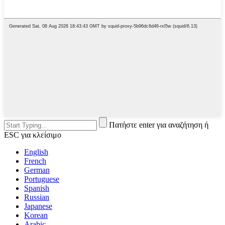
Πατήστε enter για αναζήτηση ή
ESC για κλείσιμο
English
French
German
Portuguese
Spanish
Russian
Japanese
Korean
Arabic