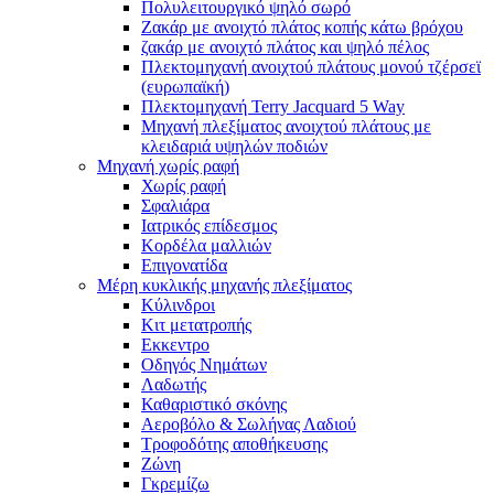
Πολυλειτουργικό ψηλό σωρό
Ζακάρ με ανοιχτό πλάτος κοπής κάτω βρόχου
ζακάρ με ανοιχτό πλάτος και ψηλό πέλος
Πλεκτομηχανή ανοιχτού πλάτους μονού τζέρσεϊ
(ευρωπαϊκή)
Πλεκτομηχανή Terry Jacquard 5 Way
Μηχανή πλεξίματος ανοιχτού πλάτους με
κλειδαριά υψηλών ποδιών
Μηχανή χωρίς ραφή
Χωρίς ραφή
Σφαλιάρα
Ιατρικός επίδεσμος
Κορδέλα μαλλιών
Επιγονατίδα
Μέρη κυκλικής μηχανής πλεξίματος
Κύλινδροι
Κιτ μετατροπής
Εκκεντρο
Οδηγός Νημάτων
Λαδωτής
Καθαριστικό σκόνης
Αεροβόλο & Σωλήνας Λαδιού
Τροφοδότης αποθήκευσης
Ζώνη
Γκρεμίζω