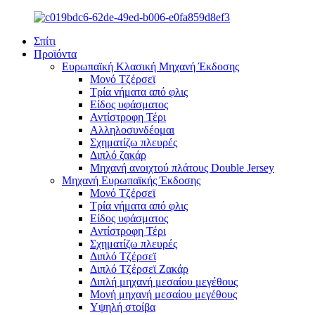
Σπίτι
Προϊόντα
Ευρωπαϊκή Κλασική Μηχανή Έκδοσης
Μονό Τζέρσεϊ
Τρία νήματα από φλις
Είδος υφάσματος
Αντίστροφη Τέρι
Αλληλοσυνδέομαι
Σχηματίζω πλευρές
Διπλό ζακάρ
Μηχανή ανοιχτού πλάτους Double Jersey
Μηχανή Ευρωπαϊκής Έκδοσης
Μονό Τζέρσεϊ
Τρία νήματα από φλις
Είδος υφάσματος
Αντίστροφη Τέρι
Σχηματίζω πλευρές
Διπλό Τζέρσεϊ
Διπλό Τζέρσεϊ Ζακάρ
Διπλή μηχανή μεσαίου μεγέθους
Μονή μηχανή μεσαίου μεγέθους
Υψηλή στοίβα