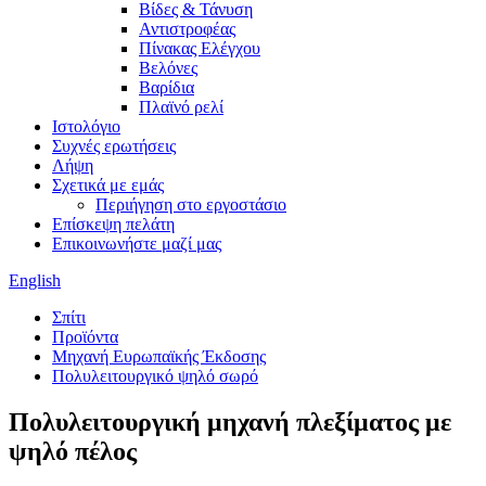
Βίδες & Τάνυση
Αντιστροφέας
Πίνακας Ελέγχου
Βελόνες
Βαρίδια
Πλαϊνό ρελί
Ιστολόγιο
Συχνές ερωτήσεις
Λήψη
Σχετικά με εμάς
Περιήγηση στο εργοστάσιο
Επίσκεψη πελάτη
Επικοινωνήστε μαζί μας
English
Σπίτι
Προϊόντα
Μηχανή Ευρωπαϊκής Έκδοσης
Πολυλειτουργικό ψηλό σωρό
Πολυλειτουργική μηχανή πλεξίματος με
ψηλό πέλος