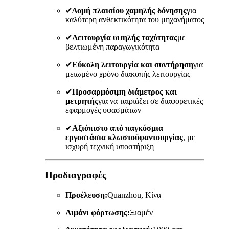
✔
Δομή πλαισίου χαμηλής δόνησης
για
καλύτερη ανθεκτικότητα του μηχανήματος
✔
Λειτουργία υψηλής ταχύτητας
με
βελτιωμένη παραγωγικότητα
✔
Εύκολη λειτουργία και συντήρηση
για
μειωμένο χρόνο διακοπής λειτουργίας
✔
Προσαρμόσιμη διάμετρος και
μετρητής
για να ταιριάζει σε διαφορετικές
εφαρμογές υφασμάτων
✔
Αξιόπιστο από παγκόσμια
εργοστάσια κλωστοϋφαντουργίας
, με
ισχυρή τεχνική υποστήριξη
Προδιαγραφές
Προέλευση:
Quanzhou, Κίνα
Λιμάνι φόρτωσης:
Ξιαμέν