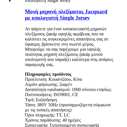
Μονή μηχανή πλεξίματος Jacquard
με υπολογιστή Single Jersey
Αν ψάχνετε για έναν κατασκευαστή μηχανών
πλεξίματος ζακάρ υψηλής ακρίβειας που να
καλύπτει τις συγκεκριμένες απαιτήσεις σας σε
ύφασμα, βρίσκεστε στο σωστό μέρος.
Μπορούμε να σας παρέχουμε μια υψηλής
ποιότητας μηχανή πλεξίματος ζακάρ μονού
υπολογιστή που ταιριάζει καλύτερα στις ανάγκες
παραγωγής σας.
Πληροφορίες προϊόντος
Προέλευση: Κουαντζόου, Κίνα
Λιμάνι φόρτωσης: Ξιαμέν
Δυνατότητα εφοδιασμού: 1000 σύνολα ετησίως
Πιστοποιήσεις: ISO9001, CE
Τιμή: Συζητήσιμη
Τάση: 380V 50Hz (προσαρμοζόμενη σύμφωνα
με τις τοπικές απαιτήσεις)
Όροι πληρωμής: TT, LC
Χρόνος παράδοσης: 40 ημέρες
Συσκευασία: Τυποποιημένη συσκευασία