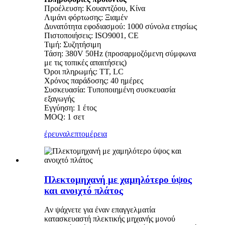
Προέλευση: Κουαντζόου, Κίνα
Λιμάνι φόρτωσης: Ξιαμέν
Δυνατότητα εφοδιασμού: 1000 σύνολα ετησίως
Πιστοποιήσεις: ISO9001, CE
Τιμή: Συζητήσιμη
Τάση: 380V 50Hz (προσαρμοζόμενη σύμφωνα
με τις τοπικές απαιτήσεις)
Όροι πληρωμής: TT, LC
Χρόνος παράδοσης: 40 ημέρες
Συσκευασία: Τυποποιημένη συσκευασία
εξαγωγής
Εγγύηση: 1 έτος
MOQ: 1 σετ
έρευνα
λεπτομέρεια
Πλεκτομηχανή με χαμηλότερο ύψος
και ανοιχτό πλάτος
Αν ψάχνετε για έναν επαγγελματία
κατασκευαστή πλεκτικής μηχανής μονού