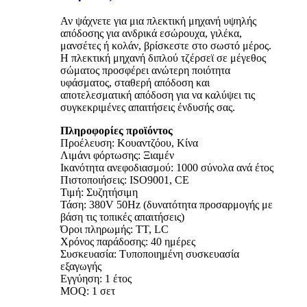
Αν ψάχνετε για μια πλεκτική μηχανή υψηλής
απόδοσης για ανδρικά εσώρουχα, γιλέκα,
μανσέτες ή κολάν, βρίσκεστε στο σωστό μέρος.
Η πλεκτική μηχανή διπλού τζέρσεϊ σε μέγεθος
σώματος προσφέρει ανώτερη ποιότητα
υφάσματος, σταθερή απόδοση και
αποτελεσματική απόδοση για να καλύψει τις
συγκεκριμένες απαιτήσεις ένδυσής σας.
Πληροφορίες προϊόντος
Προέλευση: Κουαντζόου, Κίνα
Λιμάνι φόρτωσης: Ξιαμέν
Ικανότητα ανεφοδιασμού: 1000 σύνολα ανά έτος
Πιστοποιήσεις: ISO9001, CE
Τιμή: Συζητήσιμη
Τάση: 380V 50Hz (δυνατότητα προσαρμογής με
βάση τις τοπικές απαιτήσεις)
Όροι πληρωμής: TT, LC
Χρόνος παράδοσης: 40 ημέρες
Συσκευασία: Τυποποιημένη συσκευασία
εξαγωγής
Εγγύηση: 1 έτος
MOQ: 1 σετ