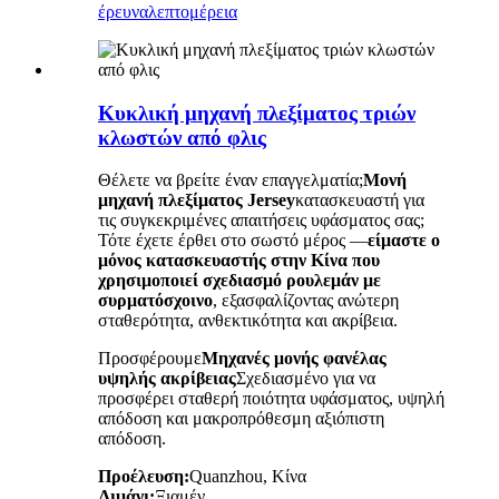
έρευνα
λεπτομέρεια
Κυκλική μηχανή πλεξίματος τριών
κλωστών από φλις
Θέλετε να βρείτε έναν επαγγελματία;
Μονή
μηχανή πλεξίματος Jersey
κατασκευαστή για
τις συγκεκριμένες απαιτήσεις υφάσματος σας;
Τότε έχετε έρθει στο σωστό μέρος —
είμαστε ο
μόνος κατασκευαστής στην Κίνα που
χρησιμοποιεί σχεδιασμό ρουλεμάν με
συρματόσχοινο
, εξασφαλίζοντας ανώτερη
σταθερότητα, ανθεκτικότητα και ακρίβεια.
Προσφέρουμε
Μηχανές μονής φανέλας
υψηλής ακρίβειας
Σχεδιασμένο για να
προσφέρει σταθερή ποιότητα υφάσματος, υψηλή
απόδοση και μακροπρόθεσμη αξιόπιστη
απόδοση.
Προέλευση:
Quanzhou, Κίνα
Λιμάνι:
Ξιαμέν