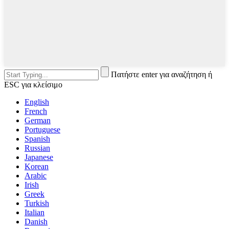
Πατήστε enter για αναζήτηση ή
ESC για κλείσιμο
English
French
German
Portuguese
Spanish
Russian
Japanese
Korean
Arabic
Irish
Greek
Turkish
Italian
Danish