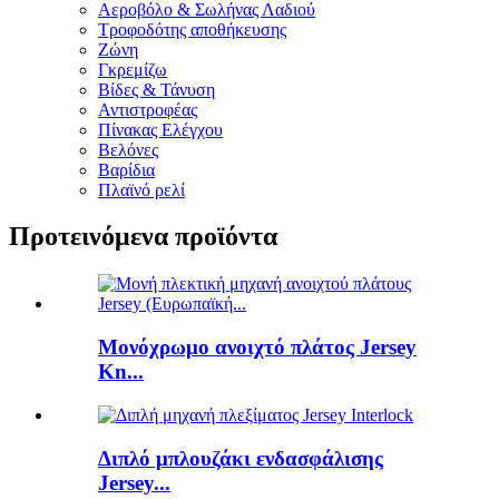
Αεροβόλο & Σωλήνας Λαδιού
Τροφοδότης αποθήκευσης
Ζώνη
Γκρεμίζω
Βίδες & Τάνυση
Αντιστροφέας
Πίνακας Ελέγχου
Βελόνες
Βαρίδια
Πλαϊνό ρελί
Προτεινόμενα προϊόντα
Μονόχρωμο ανοιχτό πλάτος Jersey
Kn...
Διπλό μπλουζάκι ενδασφάλισης
Jersey...