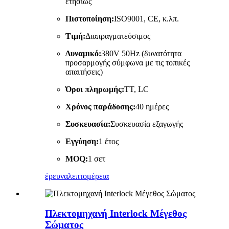
ετησίως
Πιστοποίηση:
ISO9001, CE, κ.λπ.
Τιμή:
Διαπραγματεύσιμος
Δυναμικό:
380V 50Hz (δυνατότητα
προσαρμογής σύμφωνα με τις τοπικές
απαιτήσεις)
Όροι πληρωμής:
ΤΤ, LC
Χρόνος παράδοσης:
40 ημέρες
Συσκευασία:
Συσκευασία εξαγωγής
Εγγύηση:
1 έτος
MOQ:
1 σετ
έρευνα
λεπτομέρεια
Πλεκτομηχανή Interlock Μέγεθος
Σώματος