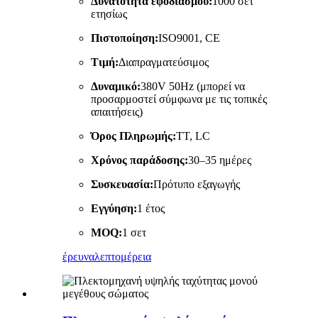
Δυνατότητα εφοδιασμού:
1000 σετ
ετησίως
Πιστοποίηση:
ISO9001, CE
Τιμή:
Διαπραγματεύσιμος
Δυναμικό:
380V 50Hz (μπορεί να
προσαρμοστεί σύμφωνα με τις τοπικές
απαιτήσεις)
Όρος Πληρωμής:
ΤΤ, LC
Χρόνος παράδοσης:
30–35 ημέρες
Συσκευασία:
Πρότυπο εξαγωγής
Εγγύηση:
1 έτος
MOQ:
1 σετ
έρευνα
λεπτομέρεια