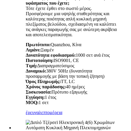
υφάσματος που έχετε;
Τότε έχετε έρθει στο σωστό μέρος.
Προσφέρουμε μια υψηλής σταθερότητας και
καλύτερης ποιότητας απλή κυκλική μηχανή
πλεξίματος βελούδου, σχεδιασμένη να καλύπτει
τις ανάγκες παραγωγής σας με ανώτερη ακρίβεια
και αποτελεσματικότητα.
Πρωτότυπο:
Quanzhou, Κίνα
Λιμάνι:
Ξιαμέν
Δυνατότητα εφοδιασμού:
1000 σετ ανά έτος
Πιστοποίηση:
ISO9001, CE
Τιμή:
Διαπραγματεύσιμος
Δυναμικό:
380V 50Hz (δυνατότητα
προσαρμογής με βάση την τοπική ζήτηση)
Όρος Πληρωμής:
ΤΤ, LC
Χρόνος παράδοσης:
40 ημέρες
Συσκευασία:
Πρότυπο εξαγωγής
Εγγύηση:
1 έτος
MOQ:
1 σετ
έρευνα
λεπτομέρεια