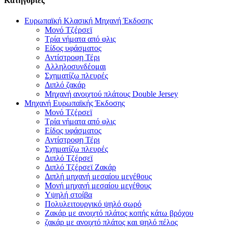
Κατηγορίες
Ευρωπαϊκή Κλασική Μηχανή Έκδοσης
Μονό Τζέρσεϊ
Τρία νήματα από φλις
Είδος υφάσματος
Αντίστροφη Τέρι
Αλληλοσυνδέομαι
Σχηματίζω πλευρές
Διπλό ζακάρ
Μηχανή ανοιχτού πλάτους Double Jersey
Μηχανή Ευρωπαϊκής Έκδοσης
Μονό Τζέρσεϊ
Τρία νήματα από φλις
Είδος υφάσματος
Αντίστροφη Τέρι
Σχηματίζω πλευρές
Διπλό Τζέρσεϊ
Διπλό Τζέρσεϊ Ζακάρ
Διπλή μηχανή μεσαίου μεγέθους
Μονή μηχανή μεσαίου μεγέθους
Υψηλή στοίβα
Πολυλειτουργικό ψηλό σωρό
Ζακάρ με ανοιχτό πλάτος κοπής κάτω βρόχου
ζακάρ με ανοιχτό πλάτος και ψηλό πέλος