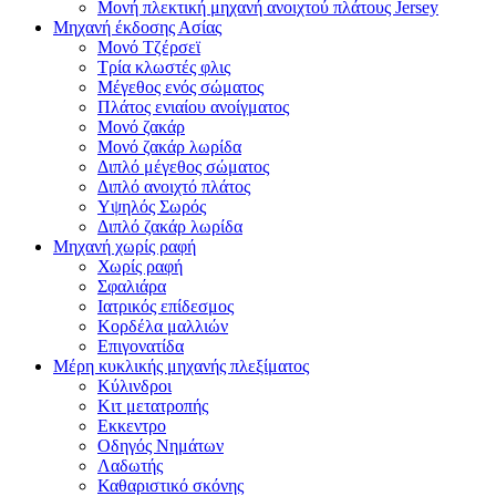
Μονή πλεκτική μηχανή ανοιχτού πλάτους Jersey
Μηχανή έκδοσης Ασίας
Μονό Τζέρσεϊ
Τρία κλωστές φλις
Μέγεθος ενός σώματος
Πλάτος ενιαίου ανοίγματος
Μονό ζακάρ
Μονό ζακάρ λωρίδα
Διπλό μέγεθος σώματος
Διπλό ανοιχτό πλάτος
Υψηλός Σωρός
Διπλό ζακάρ λωρίδα
Μηχανή χωρίς ραφή
Χωρίς ραφή
Σφαλιάρα
Ιατρικός επίδεσμος
Κορδέλα μαλλιών
Επιγονατίδα
Μέρη κυκλικής μηχανής πλεξίματος
Κύλινδροι
Κιτ μετατροπής
Εκκεντρο
Οδηγός Νημάτων
Λαδωτής
Καθαριστικό σκόνης