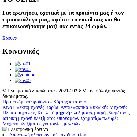
Για ερωτήσεις σχετικά με τα προϊόντα μας ή τον
τιμοκατάλογό μας, αφήστε το email σας και θα
επικοινωνήσουμε μαζί σας εντός 24 ωρών.
Ερευνα
Κοινωνικός
© Πνευματικά δικαιώματα - 2021-2023: Με επιφύλαξη παντός
δικαιώματος.
Προτεινόμενα προϊόντα
-
Χάρτης ιστότοπου
Κίνα Πλεκτομηχανές Βαρίδι
,
Ανταλλακτικά Κυκλικής Μηχανής
Πλεκτομηχανών
,
Κυκλική μηχανή πλεξίματος μικρής διαμέτρου
,
Ιατρική μηχανή πλεξίματος επιδέσμων
,
Σχηματίζω πλευρές
,
Μηχανή πλεξίματος για ταινίες μαλλιών
,
Αποστολή ηλεκτρονικού ταχυδρομείου