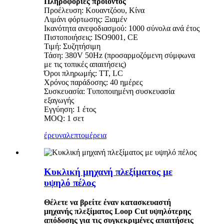
Πληροφορίες προϊόντος
Προέλευση: Κουαντζόου, Κίνα
Λιμάνι φόρτωσης: Ξιαμέν
Ικανότητα ανεφοδιασμού: 1000 σύνολα ανά έτος
Πιστοποιήσεις: ISO9001, CE
Τιμή: Συζητήσιμη
Τάση: 380V 50Hz (προσαρμοζόμενη σύμφωνα
με τις τοπικές απαιτήσεις)
Όροι πληρωμής: TT, LC
Χρόνος παράδοσης: 40 ημέρες
Συσκευασία: Τυποποιημένη συσκευασία
εξαγωγής
Εγγύηση: 1 έτος
MOQ: 1 σετ
έρευνα
λεπτομέρεια
Κυκλική μηχανή πλεξίματος με
υψηλό πέλος
Θέλετε να βρείτε έναν κατασκευαστή
μηχανής πλεξίματος Loop Cut υψηλότερης
απόδοσης για τις συγκεκριμένες απαιτήσεις