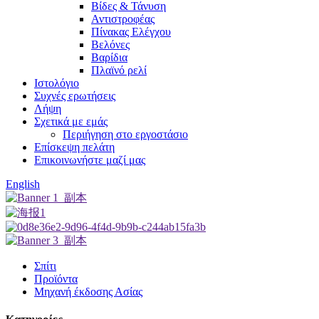
Βίδες & Τάνυση
Αντιστροφέας
Πίνακας Ελέγχου
Βελόνες
Βαρίδια
Πλαϊνό ρελί
Ιστολόγιο
Συχνές ερωτήσεις
Λήψη
Σχετικά με εμάς
Περιήγηση στο εργοστάσιο
Επίσκεψη πελάτη
Επικοινωνήστε μαζί μας
English
Σπίτι
Προϊόντα
Μηχανή έκδοσης Ασίας