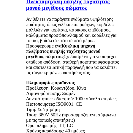
Πλεκτομηχανή υψηλής ταχύτητας
μονού μεγέθους σώματος
Αν θέλετε να παράγετε ενδύματα υψηλότερης
ποιότητας, όπως γιλέκα εσωρούχων, κορδέλες
μαλλιών για κορίτσια, ιατρικούς επιδέσμους,
καλύμματα προσώπου/λαιμού και κορδέλες για
το σκι, βρίσκεστε στο σωστό μέρος.
Προσφέρουμε ένα
Κυκλική μηχανή
πλεξίματος υψηλής ταχύτητας μονού
μεγέθους σώματος
Σχεδιασμένο για να παρέχει
σταθερή απόδοση, σταθερή ποιότητα υφάσματος
και αποτελεσματική παραγωγή που να καλύπτει
τις συγκεκριμένες απαιτήσεις σας.
Πληροφορίες προϊόντος
Προέλευση: Κουαντζόου, Κίνα
Λιμάνι φόρτωσης: Ξιαμέν
Δυνατότητα εφοδιασμού: 1000 σύνολα ετησίως
Πιστοποιήσεις: ISO9001, CE
Τιμή: Συζητήσιμη
Τάση: 380V 50Hz (προσαρμοζόμενη σύμφωνα
με τις τοπικές απαιτήσεις)
Όροι πληρωμής: TT, LC
Χρόνος παράδοσης: 40 ημέρες