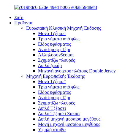
Σπίτι
Προϊόντα
Ευρωπαϊκή Κλασική Μηχανή Έκδοσης
Μονό Τζέρσεϊ
Τρία νήματα από φλις
Είδος υφάσματος
Αντίστροφη Τέρι
Αλληλοσυνδέομαι
Σχηματίζω πλευρές
Διπλό ζακάρ
Μηχανή ανοιχτού πλάτους Double Jersey
Μηχανή Ευρωπαϊκής Έκδοσης
Μονό Τζέρσεϊ
Τρία νήματα από φλις
Είδος υφάσματος
Αντίστροφη Τέρι
Σχηματίζω πλευρές
Διπλό Τζέρσεϊ
Διπλό Τζέρσεϊ Ζακάρ
Διπλή μηχανή μεσαίου μεγέθους
Μονή μηχανή μεσαίου μεγέθους
Υψηλή στοίβα