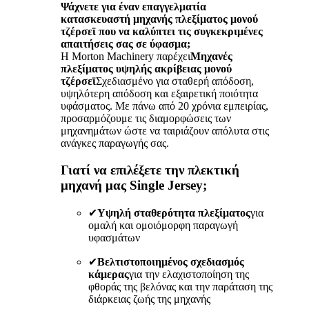
Ψάχνετε για έναν επαγγελματία
κατασκευαστή μηχανής πλεξίματος μονού
τζέρσεϊ που να καλύπτει τις συγκεκριμένες
απαιτήσεις σας σε ύφασμα;
Η Morton Machinery παρέχει
Μηχανές
πλεξίματος υψηλής ακρίβειας μονού
τζέρσεϊ
Σχεδιασμένο για σταθερή απόδοση,
υψηλότερη απόδοση και εξαιρετική ποιότητα
υφάσματος. Με πάνω από 20 χρόνια εμπειρίας,
προσαρμόζουμε τις διαμορφώσεις των
μηχανημάτων ώστε να ταιριάζουν απόλυτα στις
ανάγκες παραγωγής σας.
Γιατί να επιλέξετε την πλεκτική
μηχανή μας Single Jersey;
✔
Υψηλή σταθερότητα πλεξίματος
για
ομαλή και ομοιόμορφη παραγωγή
υφασμάτων
✔
Βελτιστοποιημένος σχεδιασμός
κάμερας
για την ελαχιστοποίηση της
φθοράς της βελόνας και την παράταση της
διάρκειας ζωής της μηχανής