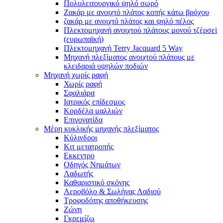
Πολυλειτουργικό ψηλό σωρό
Ζακάρ με ανοιχτό πλάτος κοπής κάτω βρόχου
ζακάρ με ανοιχτό πλάτος και ψηλό πέλος
Πλεκτομηχανή ανοιχτού πλάτους μονού τζέρσεϊ
(ευρωπαϊκή)
Πλεκτομηχανή Terry Jacquard 5 Way
Μηχανή πλεξίματος ανοιχτού πλάτους με
κλειδαριά υψηλών ποδιών
Μηχανή χωρίς ραφή
Χωρίς ραφή
Σφαλιάρα
Ιατρικός επίδεσμος
Κορδέλα μαλλιών
Επιγονατίδα
Μέρη κυκλικής μηχανής πλεξίματος
Κύλινδροι
Κιτ μετατροπής
Εκκεντρο
Οδηγός Νημάτων
Λαδωτής
Καθαριστικό σκόνης
Αεροβόλο & Σωλήνας Λαδιού
Τροφοδότης αποθήκευσης
Ζώνη
Γκρεμίζω