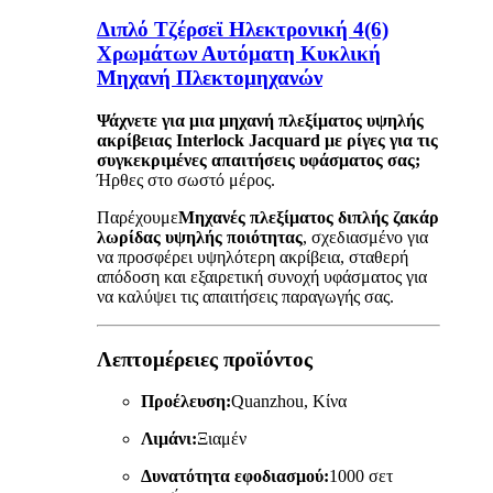
Διπλό Τζέρσεϊ Ηλεκτρονική 4(6)
Χρωμάτων Αυτόματη Κυκλική
Μηχανή Πλεκτομηχανών
Ψάχνετε για μια μηχανή πλεξίματος υψηλής
ακρίβειας Interlock Jacquard με ρίγες για τις
συγκεκριμένες απαιτήσεις υφάσματος σας;
Ήρθες στο σωστό μέρος.
Παρέχουμε
Μηχανές πλεξίματος διπλής ζακάρ
λωρίδας υψηλής ποιότητας
, σχεδιασμένο για
να προσφέρει υψηλότερη ακρίβεια, σταθερή
απόδοση και εξαιρετική συνοχή υφάσματος για
να καλύψει τις απαιτήσεις παραγωγής σας.
Λεπτομέρειες προϊόντος
Προέλευση:
Quanzhou, Κίνα
Λιμάνι:
Ξιαμέν
Δυνατότητα εφοδιασμού:
1000 σετ