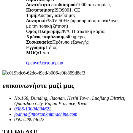
Δυνατότητα εφοδιασμού:
1000 σετ ετησίως
Πιστοποίηση:
ISO9001, CE
Τιμή:
Διαπραγματεύσιμος
Δυναμικό:
380V 50Hz (προσαρμόσιμο ανάλογα
με την τοπική ζήτηση)
Όρος Πληρωμής:
Φ/Δ, Πιστωτική κάρτα
Χρόνος παράδοσης:
40 ημέρες
Συσκευασία:
Πρότυπο εξαγωγής
Εγγύηση:
1 έτος
MOQ:
1 σετ
έρευνα
λεπτομέρεια
επικοινωνήστε μαζί μας
No.168, Dunding, Jiaonan, Heshi Town, Luojiang District,
Quanzhou City, Fujian Province, Κίνα.
0086-13004894622
joanna@mortonknitmachine.com
0595-28974622
ΤΟ ΘΕΛΩ!