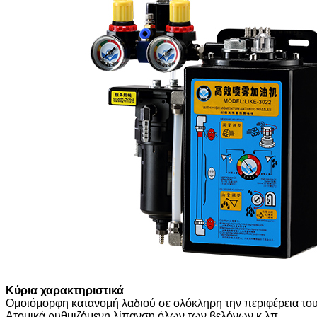
Κύρια χαρακτηριστικά
Ομοιόμορφη κατανομή λαδιού σε ολόκληρη την περιφέρεια του
Ατομικά ρυθμιζόμενη λίπανση όλων των βελόνων κ.λπ.