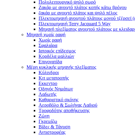
Πολυλειτουργικό ψηλό σωρό
Ζακάρ με ανοιχτό πλάτος κοπής κάτω βρόχου
ζακάρ με ανοιχτό πλάτος και ψηλό πέλος
Πλεκτομηχανή ανοιχτού πλάτους μονού τζέρσεϊ 
Πλεκτομηχανή Terry Jacquard 5 Way
Μηχανή πλεξίματος ανοιχτού πλάτους με κλειδα
Μηχανή χωρίς ραφή
Χωρίς ραφή
Σφαλιάρα
Ιατρικός επίδεσμος
Κορδέλα μαλλιών
Επιγονατίδα
Μέρη κυκλικής μηχανής πλεξίματος
Κύλινδροι
Κιτ μετατροπής
Εκκεντρο
Οδηγός Νημάτων
Λαδωτής
Καθαριστικό σκόνης
Αεροβόλο & Σωλήνας Λαδιού
Τροφοδότης αποθήκευσης
Ζώνη
Γκρεμίζω
Βίδες & Τάνυση
Αντιστροφέας