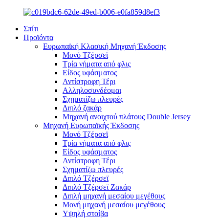
Σπίτι
Προϊόντα
Ευρωπαϊκή Κλασική Μηχανή Έκδοσης
Μονό Τζέρσεϊ
Τρία νήματα από φλις
Είδος υφάσματος
Αντίστροφη Τέρι
Αλληλοσυνδέομαι
Σχηματίζω πλευρές
Διπλό ζακάρ
Μηχανή ανοιχτού πλάτους Double Jersey
Μηχανή Ευρωπαϊκής Έκδοσης
Μονό Τζέρσεϊ
Τρία νήματα από φλις
Είδος υφάσματος
Αντίστροφη Τέρι
Σχηματίζω πλευρές
Διπλό Τζέρσεϊ
Διπλό Τζέρσεϊ Ζακάρ
Διπλή μηχανή μεσαίου μεγέθους
Μονή μηχανή μεσαίου μεγέθους
Υψηλή στοίβα