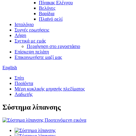
Πίνακας Ελέγχου
Βελόνες
Βαρίδια
Πλαϊνό ρελί
Ιστολόγιο
Συχνές ερωτήσεις
Λήψη
Σχετικά με εμάς
Περιήγηση στο εργοστάσιο
Επίσκεψη πελάτη
Επικοινωνήστε μαζί μας
English
Σπίτι
Προϊόντα
Μέρη κυκλικής μηχανής πλεξίματος
Λαδωτής
Σύστημα λίπανσης